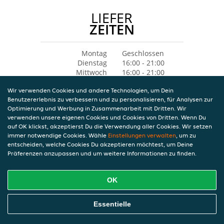
LIEFER
ZEITEN
Montag
Geschlossen
Dienstag
16:00 - 21:00
Mittwoch
16:00 - 21:00
Donnerstag
16:00 - 21:00
Wir verwenden Cookies und andere Technologien, um Dein
Freitag
16:00 - 21:00
Benutzererlebnis zu verbessern und zu personalisieren, für Analysen zur
Samstag
16:00 - 21:00
Optimierung und Werbung in Zusammenarbeit mit Dritten. Wir
Sonntag
14:30 - 20:30
verwenden unsere eigenen Cookies und Cookies von Dritten. Wenn Du
auf OK klickst, akzeptierst Du die Verwendung aller Cookies. Wir setzen
immer notwendige Cookies. Wähle
Einstellungen verwalten
, um zu
entscheiden, welche Cookies Du akzeptieren möchtest, um Deine
Präferenzen anzupassen und um weitere Informationen zu finden.
OK
Essentielle